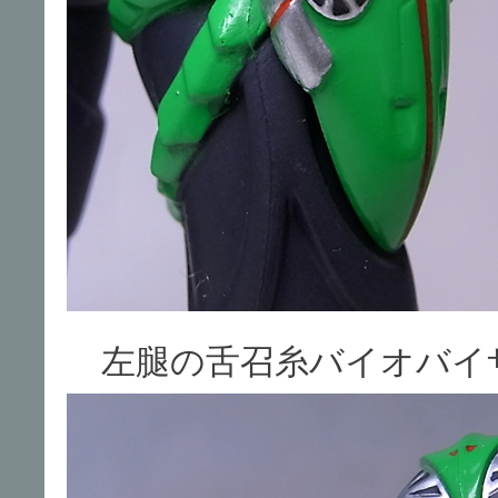
左腿の舌召糸バイオバイ