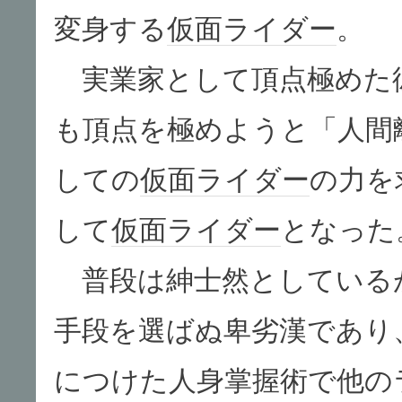
変身する
仮面ライダー
。
実業家として頂点極めた
も頂点を極めようと「人間
しての
仮面ライダー
の力を
して
仮面ライダー
となった
普段は紳士然としている
手段を選ばぬ卑劣漢であり
につけた人身掌握術で他の