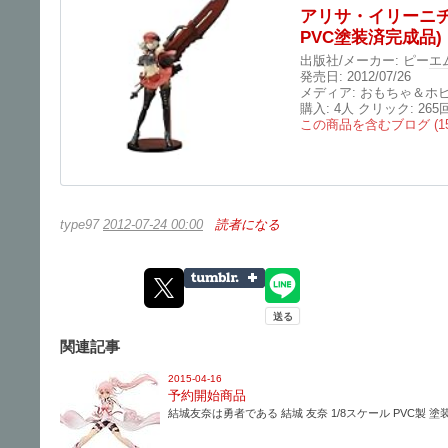
アリサ・イリーニチ
PVC塗装済完成品)
出版社/メーカー:
ピー
エ
発売日:
2012/07/26
メディア:
おもちゃ＆ホ
購入
: 4人
クリック
: 265
この商品を含むブログ (1
type97
2012-07-24 00:00
読者になる
関連記事
2015-04-16
予約開始商品
結城友奈は勇者である 結城 友奈 1/8スケール PVC製 